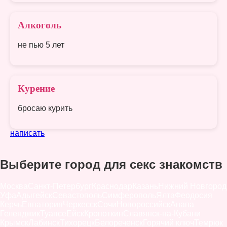
Алкоголь
не пью 5 лет
Курение
бросаю курить
написать
Выберите город для секс знакомств
Москва
Санкт-Петербург
Краснодар
Казань
Нижний Новгород
Уфа
Адыгейск
Севастополь
Симферополь
Ялта
Феодосия
Керчь
Евпатория
Черкесск
Сочи
Новороссийск
Анапа
Геленджик
Туапсе
Ейск
Кропоткин
Славянск-на-Кубани
Крымск
Лабинск
Тихорецк
Белореченск
Горячий ключ
Темрюк